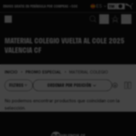
ES
ENVIOS GRATIS EN PENÍNSULA POR COMPRAS >50€
Buscar
Mi cuenta
Mi ces
MATERIAL COLEGIO VUELTA AL COLE 2025
VALENCIA CF
INICIO
PROMO ESPECIAL
MATERIAL COLEGIO
⌃
⌃
Ordenar por
FILTROS
ORDENAR POR POSICIÓN
No podemos encontrar productos que coincidan con la
selección.
VALENCIA CF