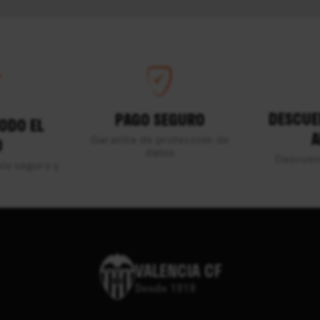
DESCUE
PAGO SEGURO
TODO EL
A
Garantía de protección de
O
datos
Descuen
ío seguro y
VALENCIA CF
Desde 1919