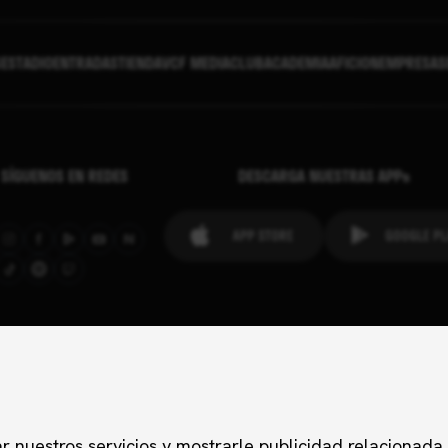
S
ESTADIO
ENTRADAS
TIENDA
VCF MEDIA
CLUB
ACADEMIA
AFICION
EMPRESAS
SÍGUENOS EN REDES
DESCARGA NUESTRAS APPs
Configuración de cookies
l
Aviso de cookies
Contactos
Prensa
r nuestros servicios y mostrarle publicidad relacionada