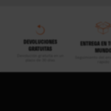
DEVOLUCIONES
ENTREGA EN 
GRATUITAS
MUND
Devolución gratuita en un
Seguimiento del env
plazo de 30 días
rápido