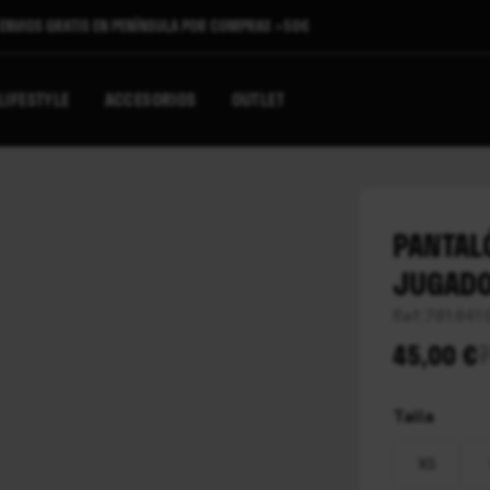
ENVIOS GRATIS EN PENÍNSULA POR COMPRAS >50€
LIFESTYLE
ACCESORIOS
OUTLET
PANTAL
JUGADO
Ref:
781841
45,00 €
7
Talla
XS