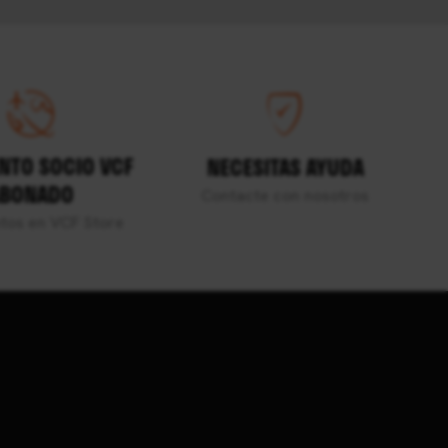
NTO SOCIO VCF
NECESITAS AYUDA
BONADO
Contacte con nosotros
tos en VCF Store