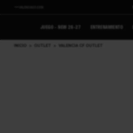
VALENCIACF.COM
JUEGO - NEW 26-27
ENTRENAMIENTO
INICIO
>
OUTLET
>
VALENCIA CF OUTLET