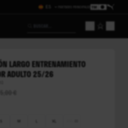
ES
PARTNERS PRINCIPALES
Mi cuenta
Mi cesta
ÓN LARGO ENTRENAMIENTO
R ADULTO 25/26
02
5,00 €
S
M
L
XL
XXL